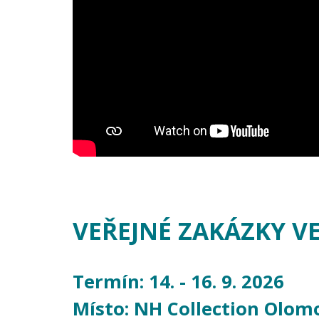
VEŘEJNÉ ZAKÁZKY V
Termín: 14. - 16. 9. 2026
Místo: NH Collection Olom