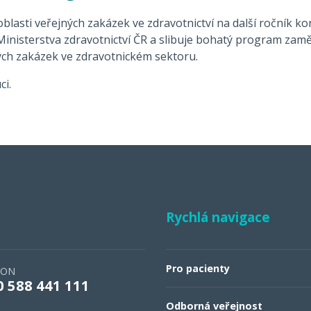
lasti veřejných zakázek ve zdravotnictví na další ročník ko
Ministerstva zdravotnictví ČR a slibuje bohatý program zamě
ných zakázek ve zdravotnickém sektoru.
ci.
Rychlá navigace
Pro pacienty
FON
0 588 441 111
Odborná veřejnost