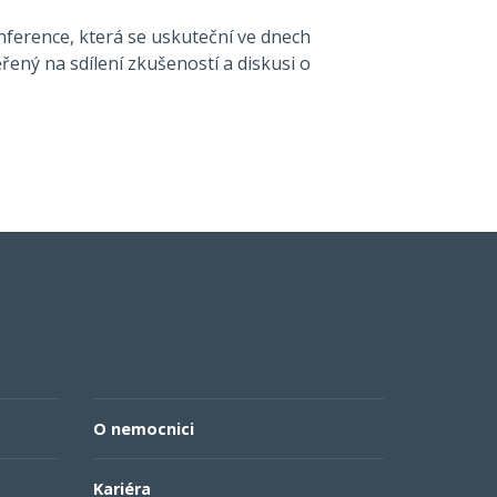
nference, která se uskuteční ve dnech
řený na sdílení zkušeností a diskusi o
O nemocnici
Kariéra