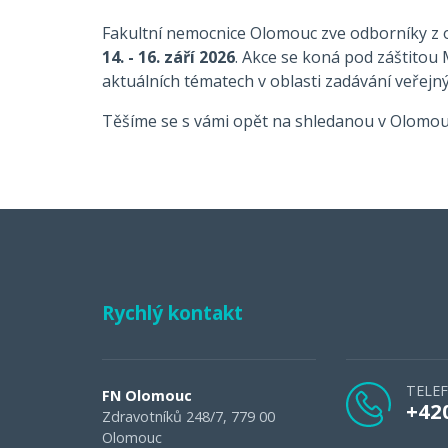
Fakultní nemocnice Olomouc zve odborníky z ob
14. - 16. září 2026
. Akce se koná pod záštitou 
aktuálních tématech v oblasti zadávání veřej
Těšíme se s vámi opět na shledanou v Olomou
Rychlý kontakt
TELE
FN Olomouc
+42
Zdravotníků 248/7, 779 00
Olomouc